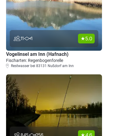
5.0
11
1
Vogelinsel am Inn (Hafnach)
Fischarten: Regenbogenforelle
Restwasser bei 83131 Nußdorf am Inn
4.6
845
256