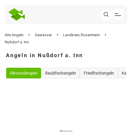
Alle Angeln
Gewässer
Landkreis Rosenheim
Nußdorf a. Inn
Angeln in Nußdorf a. Inn
Allroundangeln
Raubfischangeln
Friedfischangeln
Karp
Werbung