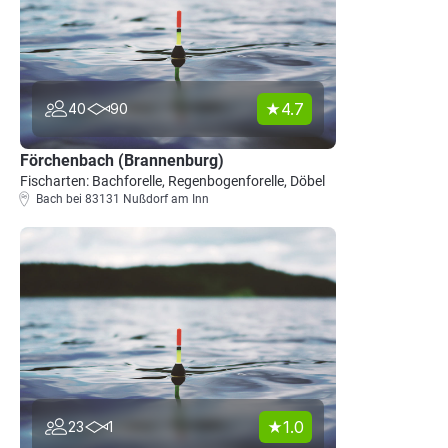
4.7
40
90
Förchenbach (Brannenburg)
Fischarten: Bachforelle, Regenbogenforelle, Döbel
Bach bei 83131 Nußdorf am Inn
1.0
23
1