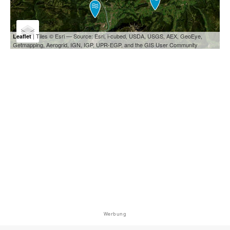
| Tiles © Esri — Source: Esri, i-cubed, USDA, USGS, AEX, GeoEye,
Leaflet
Getmapping, Aerogrid, IGN, IGP, UPR-EGP, and the GIS User Community
Werbung