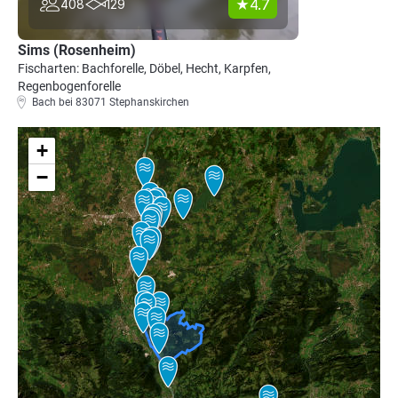
4.7
408
129
Sims (Rosenheim)
Fischarten: Bachforelle, Döbel, Hecht, Karpfen,
Regenbogenforelle
Bach bei 83071 Stephanskirchen
+
−