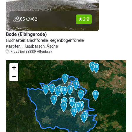
3.8
85
62
Bode (Elbingerode)
Fischarten: Bachforelle, Regenbogenforelle,
Karpfen, Flussbarsch, Äsche
Fluss bei 38889 Altenbrak
+
−