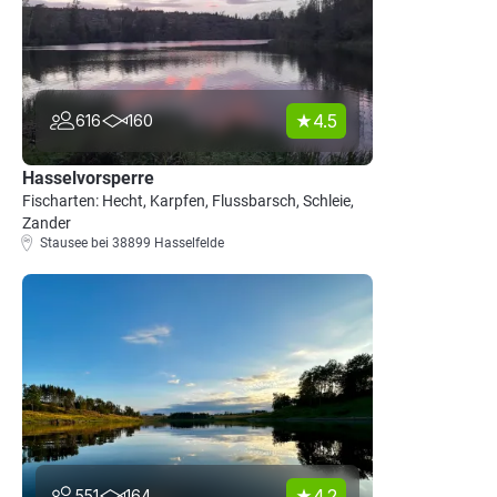
4.5
616
160
Hasselvorsperre
Fischarten: Hecht, Karpfen, Flussbarsch, Schleie,
Zander
Stausee bei 38899 Hasselfelde
4.2
551
164