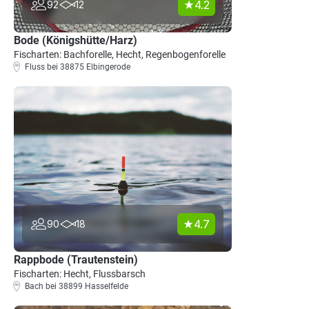
4.2
92
12
Bode (Königshütte/Harz)
Fischarten: Bachforelle, Hecht, Regenbogenforelle
Fluss bei 38875 Elbingerode
4.7
90
18
Rappbode (Trautenstein)
Fischarten: Hecht, Flussbarsch
Bach bei 38899 Hasselfelde