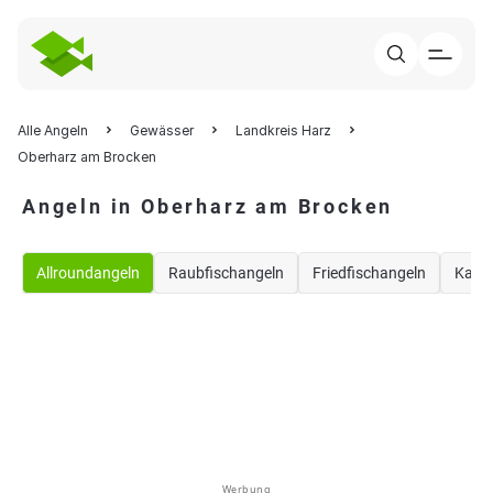
Alle Angeln
Gewässer
Landkreis Harz
Oberharz am Brocken
Angeln in Oberharz am Brocken
Allroundangeln
Raubfischangeln
Friedfischangeln
Karp
Werbung