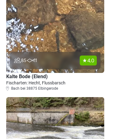
4.0
85
11
Kalte Bode (Elend)
Fischarten: Hecht, Flussbarsch
Bach bei 38875 Elbingerode