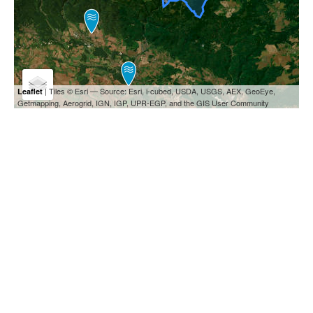
| Tiles © Esri — Source: Esri, i-cubed, USDA, USGS, AEX, GeoEye,
Leaflet
Getmapping, Aerogrid, IGN, IGP, UPR-EGP, and the GIS User Community