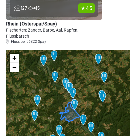
4.5
127
45
Rhein (Osterspai/Spay)
Fischarten: Zander, Barbe, Aal, Rapfen,
Flussbarsch
Fluss bei 56322 Spay
+
−