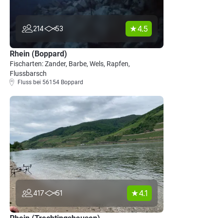
4.5
214
53
Rhein (Boppard)
Fischarten: Zander, Barbe, Wels, Rapfen,
Flussbarsch
Fluss bei 56154 Boppard
4.1
417
51