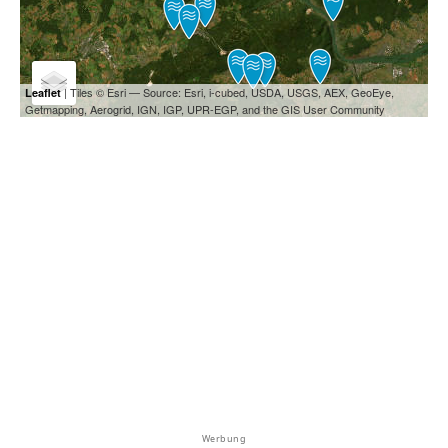
| Tiles © Esri — Source: Esri, i-cubed, USDA, USGS, AEX, GeoEye,
Leaflet
Getmapping, Aerogrid, IGN, IGP, UPR-EGP, and the GIS User Community
Werbung