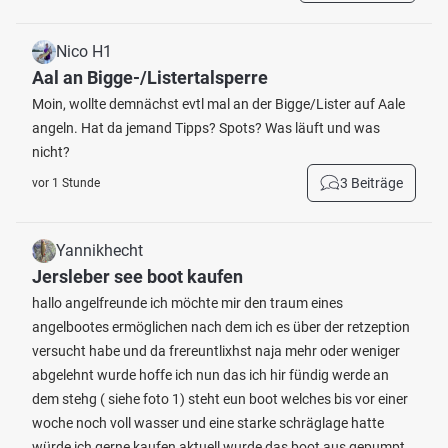
Nico H1
Aal an Bigge-/Listertalsperre
Moin, wollte demnächst evtl mal an der Bigge/Lister auf Aale
angeln. Hat da jemand Tipps? Spots? Was läuft und was
nicht?
3 Beiträge
vor 1 Stunde
Yannikhecht
Jersleber see boot kaufen
hallo angelfreunde ich möchte mir den traum eines
angelbootes ermöglichen nach dem ich es über der retzeption
versucht habe und da frereuntlixhst naja mehr oder weniger
abgelehnt wurde hoffe ich nun das ich hir fündig werde an
dem stehg ( siehe foto 1) steht eun boot welches bis vor einer
woche noch voll wasser und eine starke schräglage hatte
würde ich gerne kaufen aktuell wurde das boot aus gepumpt