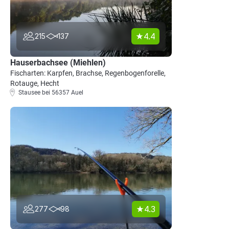
4.4
215
137
Hauserbachsee (Miehlen)
Fischarten: Karpfen, Brachse, Regenbogenforelle,
Rotauge, Hecht
Stausee bei 56357 Auel
4.3
277
98