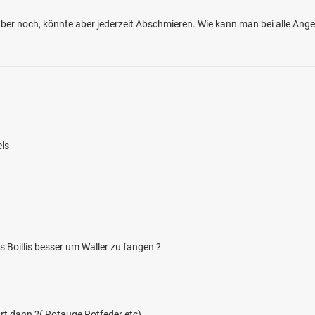
er noch, könnte aber jederzeit Abschmieren. Wie kann man bei alle Ang
ls
 Boillis besser um Waller zu fangen ?
t dann ?( Rotauge Rotfeder etc)