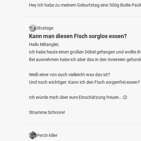
Hey Ich habe zu meinem Geburtstag eine 500g Boilie Pack
Stratege
Kann man diesen Fisch sorglos essen?
Hallo Mitangler,
Ich habe heute einen großen Döbel gefangen und wollte i
Bei ausnehmen habe ich aber das in den Innereien gefund
4.6
218
84
Weiß einer von euch vielleicht was das ist?
Havetofter See
Und noch wichtiger: Kann ich den Fisch sorgenfrei essen?
Idsted
Fischarten: Hecht, Flussbarsch, Karpfen, Rotauge,
Fischart
Aal
Flussba
Ich würde mich über eure Einschätzung freuen...😉
See bei 24873 Havetoft
See be
Stramme Schnüre!
Perch killer