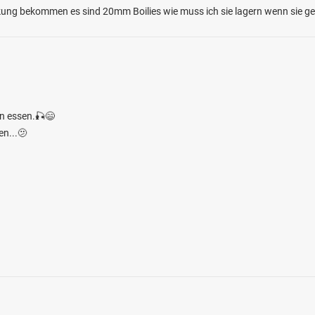
ung bekommen es sind 20mm Boilies wie muss ich sie lagern wenn sie ge
hn essen.🎣😄
en...🫤
4.5
278
84
ter See
en: Hecht, Karpfen, Brachse, Aal,
rsch
i 24879 Idstedt