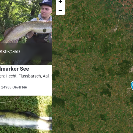
+
−
4.0
889
59
lmarker See
en: Hecht, Flussbarsch, Aal, Karpfen,
i 24988 Oeversee