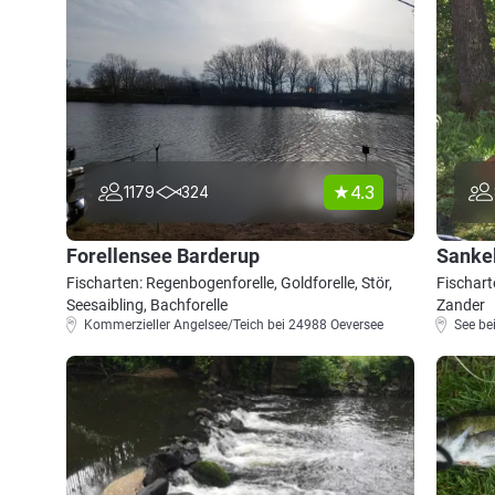
4.3
1179
324
Forellensee Barderup
Sanke
Fischarten: Regenbogenforelle, Goldforelle, Stör,
Fischart
Seesaibling, Bachforelle
Zander
Kommerzieller Angelsee/Teich bei 24988 Oeversee
See be