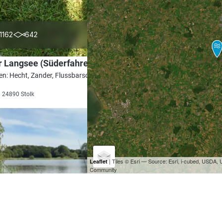
4.7
1162
642
 Langsee (Süderfahrenstedt)
en: Hecht, Zander, Flussbarsch, Aal,
i 24890 Stolk
| Tiles © Esri — Source: Esri, i-cubed, USDA
Leaflet
Community
4.6
440
146