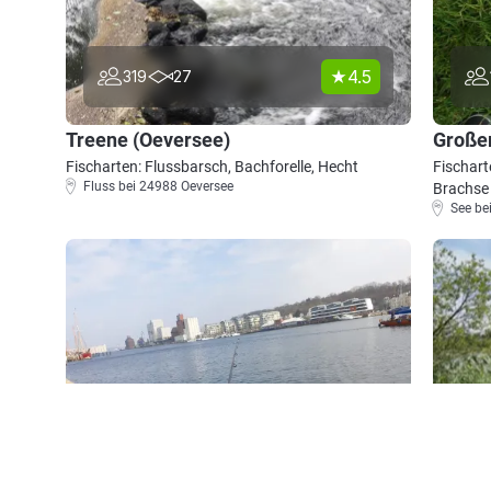
4.5
319
27
Treene (Oeversee)
Großer
Fischarten: Flussbarsch, Bachforelle, Hecht
Fischart
Fluss bei 24988 Oeversee
Brachse
See be
4.3
1840
427