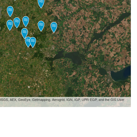
, USGS, AEX, GeoEye, Getmapping, Aerogrid, IGN, IGP, UPR-EGP, and the GIS User