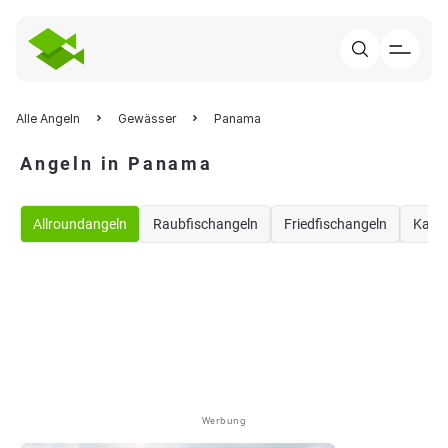
Alle Angeln
Gewässer
Panama
Angeln in Panama
Allroundangeln
Raubfischangeln
Friedfischangeln
Karp
Werbung