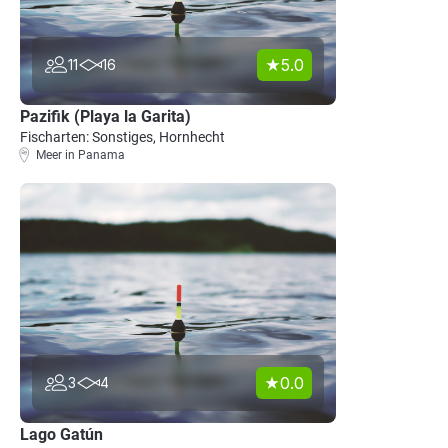
5.0
11
16
Pazifik (Playa la Garita)
Fischarten: Sonstiges, Hornhecht
Meer in Panama
0.0
3
4
Lago Gatún