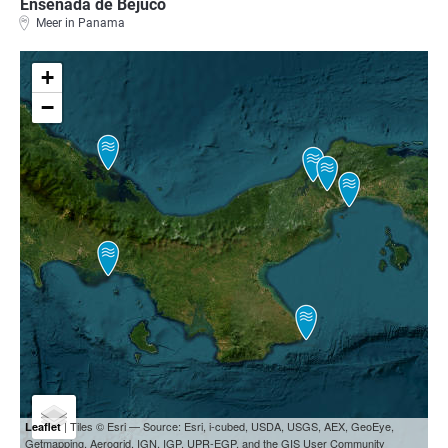
Ensenada de Bejuco
Meer in Panama
+
−
| Tiles © Esri — Source: Esri, i-cubed, USDA, USGS, AEX, GeoEye,
Leaflet
Getmapping, Aerogrid, IGN, IGP, UPR-EGP, and the GIS User Community