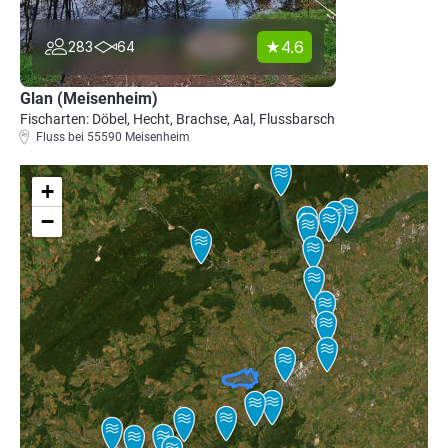
4.6
283
64
Glan (Meisenheim)
Fischarten: Döbel, Hecht, Brachse, Aal, Flussbarsch
Fluss bei 55590 Meisenheim
+
−