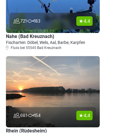
4.4
721
183
Nahe (Bad Kreuznach)
Fischarten: Döbel, Wels, Aal, Barbe, Karpfen
Fluss bei 55545 Bad Kreuznach
4.4
681
154
Rhein (Rüdesheim)