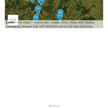
| Tiles © Esri — Source: Esri, i-cubed, USDA, USGS, AEX, GeoEye,
Leaflet
Getmapping, Aerogrid, IGN, IGP, UPR-EGP, and the GIS User Community
Werbung