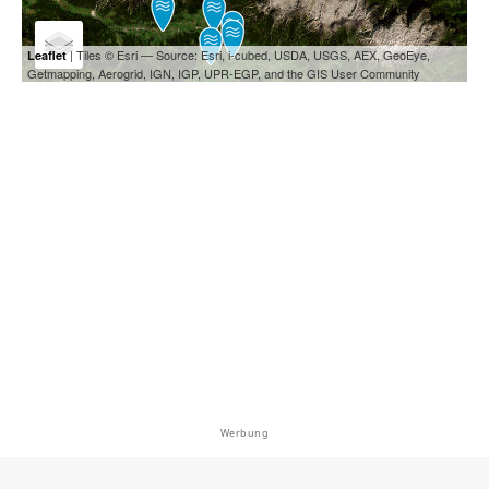
| Tiles © Esri — Source: Esri, i-cubed, USDA, USGS, AEX, GeoEye,
Leaflet
Getmapping, Aerogrid, IGN, IGP, UPR-EGP, and the GIS User Community
Werbung