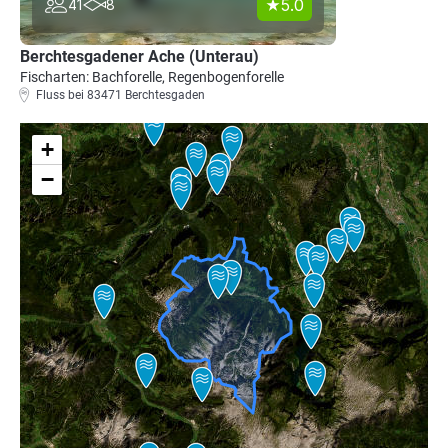
5.0
41
8
Berchtesgadener Ache (Unterau)
Fischarten: Bachforelle, Regenbogenforelle
Fluss bei 83471 Berchtesgaden
+
−