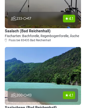
4.1
233
17
Saalach (Bad Reichenhall)
Fischarten: Bachforelle, Regenbogenforelle, Äsche
Fluss bei 83435 Bad Reichenhall
4.1
200
13
Saalachsee (Bad Reichenhall)