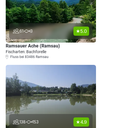
5.0
61
3
Ramsauer Ache (Ramsau)
Fischarten: Bachforelle
Fluss bei 83486 Ramsau
4.9
138
153