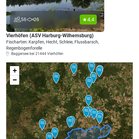
4.4
56
26
Vierhöfen (ASV Harburg-Wilhemsburg)
Fischarten: Karpfen, Hecht, Schleie, Flussbarsch,
Regenbogenforelle
Baggersee bei 21444 Vierhöfen
+
−