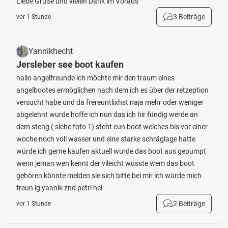
Liebe Grüße und vielen Dank im Voraus
3 Beiträge
vor 1 Stunde
Yannikhecht
Jersleber see boot kaufen
hallo angelfreunde ich möchte mir den traum eines
angelbootes ermöglichen nach dem ich es über der retzeption
versucht habe und da frereuntlixhst naja mehr oder weniger
abgelehnt wurde hoffe ich nun das ich hir fündig werde an
dem stehg ( siehe foto 1) steht eun boot welches bis vor einer
woche noch voll wasser und eine starke schräglage hatte
würde ich gerne kaufen aktuell wurde das boot aus gepumpt
wenn jeman wen kennt der vileicht wüsste wem das boot
gehören könnte melden sie sich bitte bei mir ich würde mich
freun lg yannik znd petri hei
2 Beiträge
vor 1 Stunde