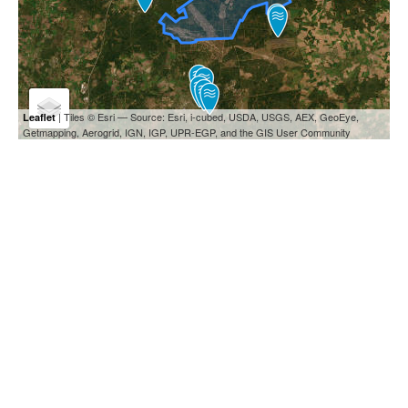
| Tiles © Esri — Source: Esri, i-cubed, USDA, USGS, AEX, GeoEye,
Leaflet
Getmapping, Aerogrid, IGN, IGP, UPR-EGP, and the GIS User Community