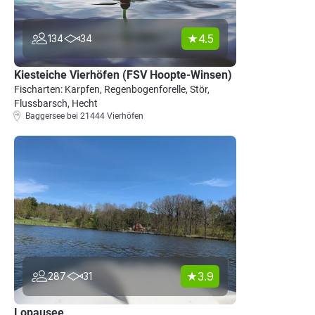
4.5
134
34
Kiesteiche Vierhöfen (FSV Hoopte-Winsen)
Fischarten: Karpfen, Regenbogenforelle, Stör,
Flussbarsch, Hecht
Baggersee bei 21444 Vierhöfen
3.9
287
31
Lopausee