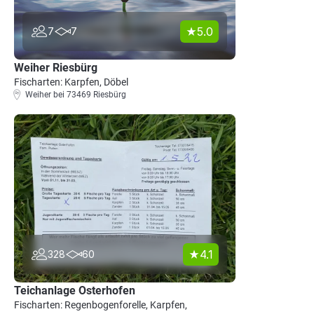
5.0
7
7
Weiher Riesbürg
Fischarten: Karpfen, Döbel
Weiher bei 73469 Riesbürg
4.1
328
60
Teichanlage Osterhofen
Fischarten: Regenbogenforelle, Karpfen,