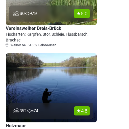
5.0
60
79
Vereinsweiher Dreis-Brück
Fischarten: Karpfen, Stör, Schleie, Flussbarsch,
Brachse
Weiher bei 54552 Beinhausen
4.8
352
74
Holzmaar