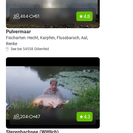
4.8
484
51
Pulvermaar
Fischarten: Hecht, Karpfen, Flussbarsch, Aal,
Renke
See bei 54558 Gillenfeld
4.3
204
47
Sterenbachsee (Wittlich)