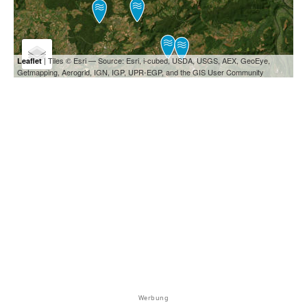
| Tiles © Esri — Source: Esri, i-cubed, USDA, USGS, AEX, GeoEye,
Leaflet
Getmapping, Aerogrid, IGN, IGP, UPR-EGP, and the GIS User Community
Werbung