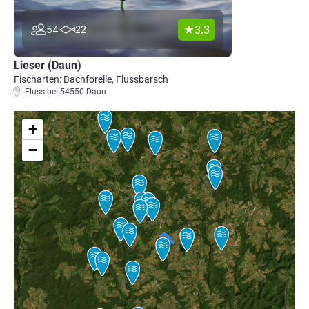
3.3
54
22
Lieser (Daun)
Fischarten: Bachforelle, Flussbarsch
Fluss bei 54550 Daun
+
−