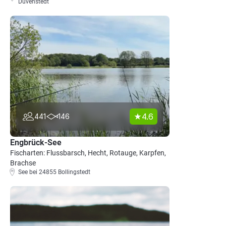
Duvenstedt
4.6
441
146
Engbrück-See
Fischarten: Flussbarsch, Hecht, Rotauge, Karpfen,
Brachse
See bei 24855 Bollingstedt