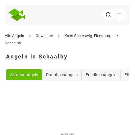
Alle Angeln
Gewässer
Kreis Schleswig-Flensburg
Schaalby
Angeln in Schaalby
Allroundangeln
Raubfischangeln
Friedfischangeln
Flieg
Werbung