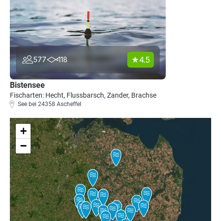
4.5
577
118
Bistensee
Fischarten: Hecht, Flussbarsch, Zander, Brachse
See bei 24358 Ascheffel
+
−