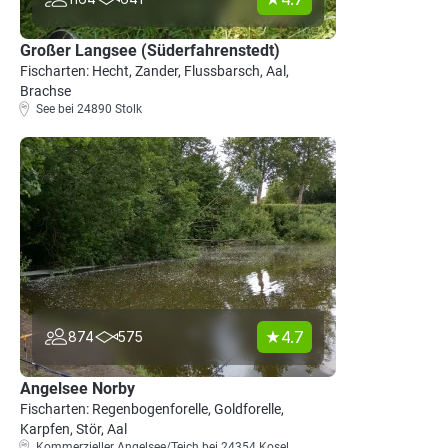
Großer Langsee (Süderfahrenstedt)
Fischarten: Hecht, Zander, Flussbarsch, Aal,
Brachse
See bei 24890 Stolk
4.7
874
575
Angelsee Norby
Fischarten: Regenbogenforelle, Goldforelle,
Karpfen, Stör, Aal
Kommerzieller Angelsee/Teich bei 24354 Kosel