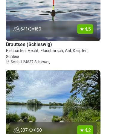
4.5
641
160
Brautsee (Schleswig)
Fischarten: Hecht, Flussbarsch, Aal, Karpfen,
Schleie
See bei 24837 Schleswig
4.2
337
160