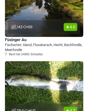
4.9
142
39
Füsinger Au
Fischarten: Aland, Flussbarsch, Hecht, Bachforelle,
Meerforelle
Bach bei 24882 Schaalby
4.7
1164
641