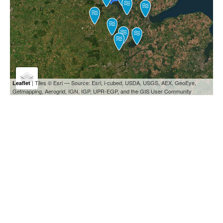
| Tiles © Esri — Source: Esri, i-cubed, USDA, USGS, AEX, GeoEye,
Leaflet
Getmapping, Aerogrid, IGN, IGP, UPR-EGP, and the GIS User Community