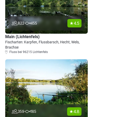
4.5
822
455
Main (Lichtenfels)
Fischarten: Karpfen, Flussbarsch, Hecht, Wels,
Brachse
Fluss bei 96215 Lichtenfels
4.8
359
185