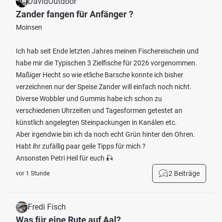
DavidOutdoor
Zander fangen für Anfänger ?
Moinsen
Ich hab seit Ende letzten Jahres meinen Fischereischein und
habe mir die Typischen 3 Zielfische für 2026 vorgenommen.
Maßiger Hecht so wie etliche Barsche konnte ich bisher
verzeichnen nur der Speise Zander will einfach noch nicht.
Diverse Wobbler und Gummis habe ich schon zu
verschiedenen Uhrzeiten und Tagesformen getestet an
künstlich angelegten Steinpackungen in Kanälen etc.
Aber irgendwie bin ich da noch echt Grün hinter den Ohren.
Habt ihr zufällig paar geile Tipps für mich ?
Ansonsten Petri Heil für euch 🎣
2 Beiträge
vor 1 Stunde
Fredi Fisch
Was für eine Rute auf Aal?