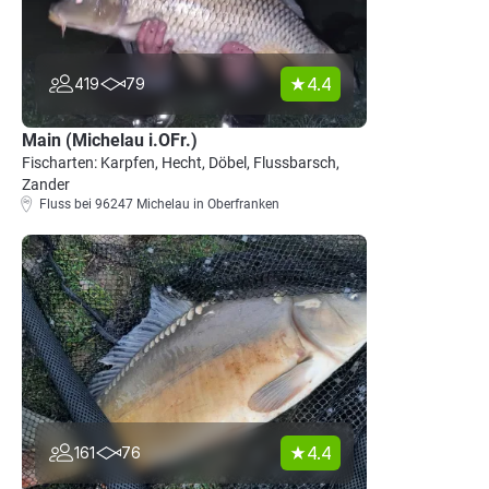
4.4
419
79
Main (Michelau i.OFr.)
Fischarten: Karpfen, Hecht, Döbel, Flussbarsch,
Zander
Fluss bei 96247 Michelau in Oberfranken
4.4
161
76