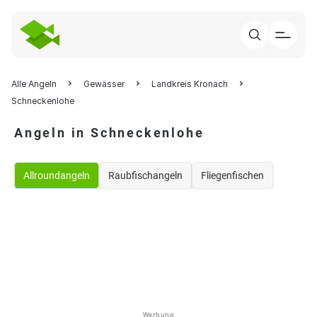
Alle Angeln
Gewässer
Landkreis Kronach
Schneckenlohe
Angeln in Schneckenlohe
Allroundangeln
Raubfischangeln
Fliegenfischen
Werbung