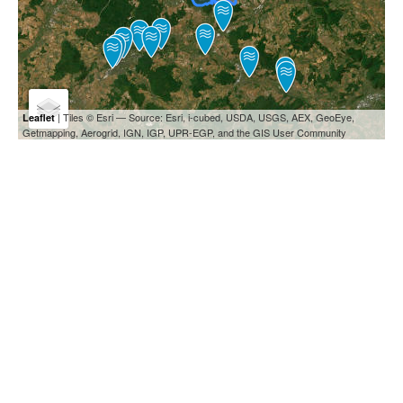
| Tiles © Esri — Source: Esri, i-cubed, USDA, USGS, AEX, GeoEye,
Leaflet
Getmapping, Aerogrid, IGN, IGP, UPR-EGP, and the GIS User Community