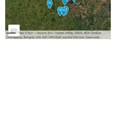
| Tiles © Esri — Source: Esri, i-cubed, USDA, USGS, AEX, GeoEye,
Leaflet
Getmapping, Aerogrid, IGN, IGP, UPR-EGP, and the GIS User Community