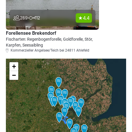
4.4
289
112
Forellensee Brekendorf
Fischarten: Regenbogenforelle, Goldforelle, Stör,
Karpfen, Seesaibling
Kommerzieller Angelsee/Teich bei 24811 Ahlefeld
+
−