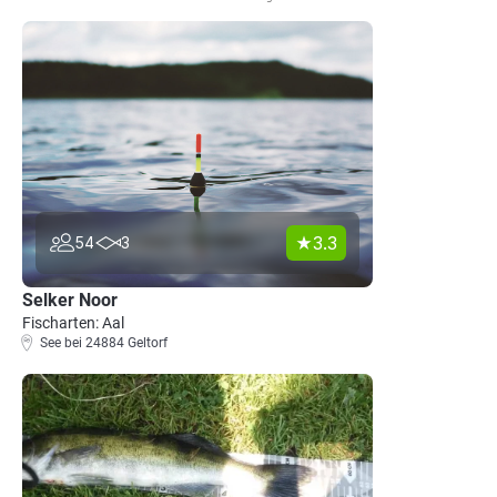
3.3
54
3
Selker Noor
Fischarten: Aal
See bei 24884 Geltorf