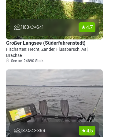
4.7
1163
641
Großer Langsee (Süderfahrenstedt)
Fischarten: Hecht, Zander, Flussbarsch, Aal,
Brachse
See bei 24890 Stolk
4.5
1374
369