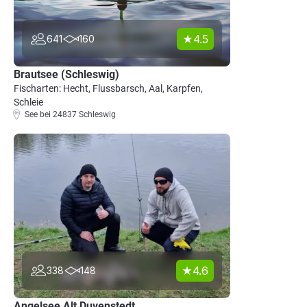
4.5
641
160
Brautsee (Schleswig)
Fischarten: Hecht, Flussbarsch, Aal, Karpfen,
Schleie
See bei 24837 Schleswig
4.6
338
148
Angelsee Alt Duvenstedt