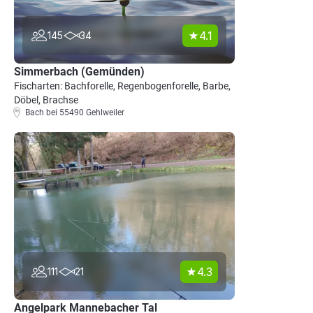
4.1
145
34
Simmerbach (Gemünden)
Fischarten: Bachforelle, Regenbogenforelle, Barbe,
Döbel, Brachse
Bach bei 55490 Gehlweiler
4.3
111
21
Angelpark Mannebacher Tal