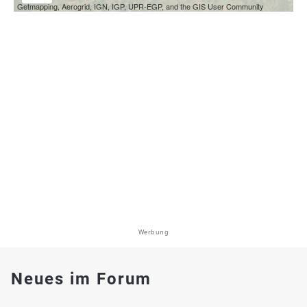
Getmapping, Aerogrid, IGN, IGP, UPR-EGP, and the GIS User Community
Werbung
Neues im Forum