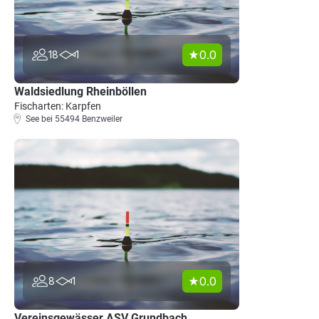
0.0
18
1
Waldsiedlung Rheinböllen
Fischarten: Karpfen
See bei 55494 Benzweiler
0.0
8
1
Vereinsgewässer ASV Grundbach