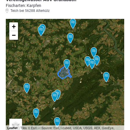
Fischarten: Karpfen
Teich bei 56288 Alterkülz
+
−
| Tiles © Esri — Source: Esri, i-cubed, USDA, USGS, AEX, GeoEye,
Leaflet