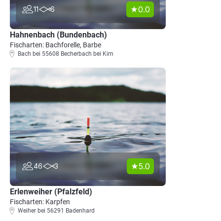
0.0
11
6
Hahnenbach (Bundenbach)
Fischarten: Bachforelle, Barbe
Bach bei 55608 Becherbach bei Kirn
5.0
46
3
Erlenweiher (Pfalzfeld)
Fischarten: Karpfen
Weiher bei 56291 Badenhard