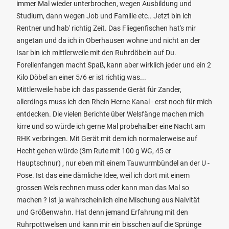
immer Mal wieder unterbrochen, wegen Ausbildung und
Studium, dann wegen Job und Familie etc.. Jetzt bin ich
Rentner und hab' richtig Zeit. Das Fliegenfischen hat's mir
angetan und da ich in Oberhausen wohne und nicht an der
Isar bin ich mittlerweile mit den Ruhrdöbeln auf Du.
Forellenfangen macht Spaß, kann aber wirklich jeder und ein 2
Kilo Döbel an einer 5/6 er ist richtig was...
Mittlerweile habe ich das passende Gerät für Zander,
allerdings muss ich den Rhein Herne Kanal - erst noch für mich
entdecken. Die vielen Berichte über Welsfänge machen mich
kirre und so würde ich gerne Mal probehalber eine Nacht am
RHK verbringen. Mit Gerät mit dem ich normalerweise auf
Hecht gehen würde (3m Rute mit 100 g WG, 45 er
Hauptschnur) , nur eben mit einem Tauwurmbündel an der U -
Pose. Ist das eine dämliche Idee, weil ich dort mit einem
grossen Wels rechnen muss oder kann man das Mal so
machen ? Ist ja wahrscheinlich eine Mischung aus Naivität
und Größenwahn. Hat denn jemand Erfahrung mit den
Ruhrpottwelsen und kann mir ein bisschen auf die Sprünge