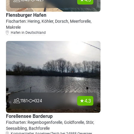
Flensburger Hafen
Fischarten: Hering, Köhler, Dorsch, Meerforelle,
Makrele
Hafen in Deutschland
4.3
1181
324
Forellensee Barderup
Fischarten: Regenbogenforelle, Goldforelle, Stör,
Seesaibling, Bachforelle
Kommerzieller Angelsee/Teich bei 24988 Oeversee