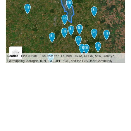
| Tiles © Esri — Source: Esri, i-cubed, USDA, USGS, AEX, GeoEye,
Leaflet
Getmapping, Aerogrid, IGN, IGP, UPR-EGP, and the GIS User Community