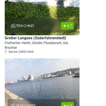
4.7
1164
641
Großer Langsee (Süderfahrenstedt)
Fischarten: Hecht, Zander, Flussbarsch, Aal,
Brachse
See bei 24890 Stolk
4.3
1843
427