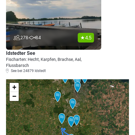
4.5
278
84
Idstedter See
Fischarten: Hecht, Karpfen, Brachse, Aal,
Flussbarsch
See bei 24879 Idstedt
+
−