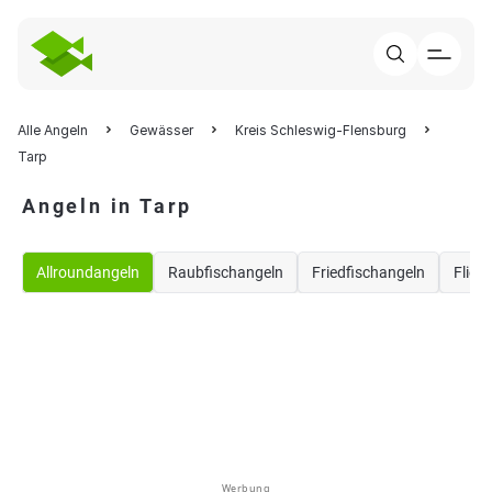
Alle Angeln
Gewässer
Kreis Schleswig-Flensburg
Tarp
Angeln in Tarp
Allroundangeln
Raubfischangeln
Friedfischangeln
Flieg
Werbung