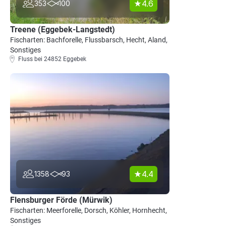
4.6
353
100
Treene (Eggebek-Langstedt)
Fischarten: Bachforelle, Flussbarsch, Hecht, Aland,
Sonstiges
Fluss bei 24852 Eggebek
4.4
1358
93
Flensburger Förde (Mürwik)
Fischarten: Meerforelle, Dorsch, Köhler, Hornhecht,
Sonstiges