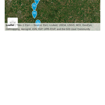
| Tiles © Esri — Source: Esri, i-cubed, USDA, USGS, AEX, GeoEye,
Leaflet
Getmapping, Aerogrid, IGN, IGP, UPR-EGP, and the GIS User Community