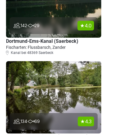
4.0
142
29
Dortmund-Ems-Kanal (Saerbeck)
Fischarten: Flussbarsch, Zander
Kanal bei 48369 Saerbeck
4.3
134
69