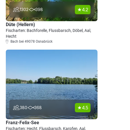
4.2
1302
398
Düte (Hellern)
Fischarten: Bachforelle, Flussbarsch, Döbel, Aal,
Hecht
Bach bei 49078 Osnabrück
4.5
380
368
Franz-Felix-See
Fischarten: Hecht, Flussbarsch, Karpfen, Aal,