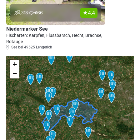
4.4
318
166
Niedermarker See
Fischarten: Karpfen, Flussbarsch, Hecht, Brachse,
Rotauge
See bei 49525 Lengerich
+
−