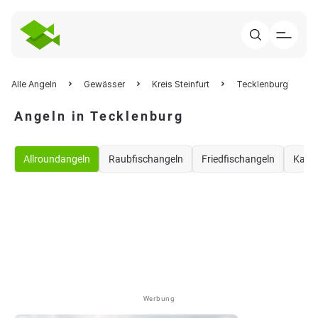
Alle Angeln
Gewässer
Kreis Steinfurt
Tecklenburg
Angeln in Tecklenburg
Allroundangeln
Raubfischangeln
Friedfischangeln
Karp
Werbung