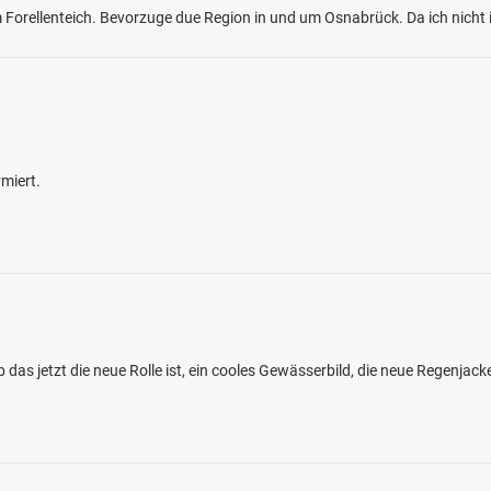
orellenteich. Bevorzuge due Region in und um Osnabrück. Da ich nicht 
3.9
984
189
ahnsee Augsburg
miert.
en: Regenbogenforelle, Hecht, Karpfen,
sch, Schleie
i 86169 Augsburg
 das jetzt die neue Rolle ist, ein cooles Gewässerbild, die neue Regenjack