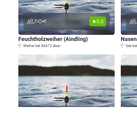
5.0
7
1
Feuchtholzweiher (Aindling)
Nasenl
Weiher bei 86672 Baar
See be
0.0
6
0
Badeweiher Thierhaupten
Zollta