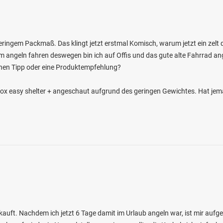
eringem Packmaß. Das klingt jetzt erstmal Komisch, warum jetzt ein zelt d
m angeln fahren deswegen bin ich auf Offis und das gute alte Fahrrad ange
nen Tipp oder eine Produktempfehlung?
Fox easy shelter + angeschaut aufgrund des geringen Gewichtes. Hat je
auft. Nachdem ich jetzt 6 Tage damit im Urlaub angeln war, ist mir aufg