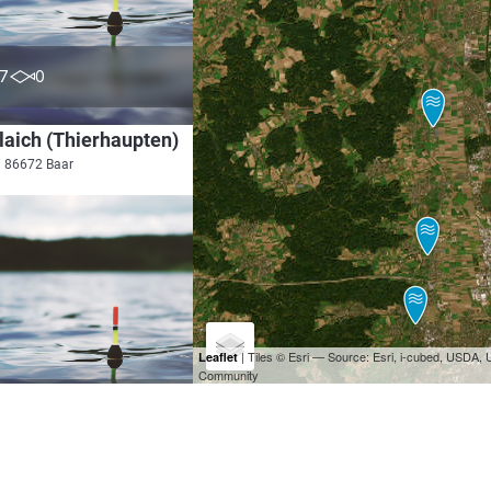
0.0
7
0
aich (Thierhaupten)
i 86672 Baar
| Tiles © Esri — Source: Esri, i-cubed, USDA
Leaflet
Community
4.5
5
2
fel (Thierhaupten)