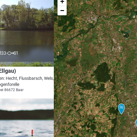
+
−
4.1
133
61
Ellgau)
en: Hecht, Flussbarsch, Wels, Bachforelle,
genforelle
bei 86672 Baar