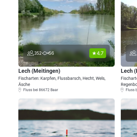
4.7
352
56
Lech (Meitingen)
Lech (
Fischarten: Karpfen, Flussbarsch, Hecht, Wels,
Fischart
Äsche
Regenbo
Fluss bei 86672 Baar
Fluss 