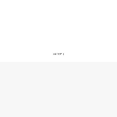
en: Flussbarsch
bei 86672 Baar
Werbung
0.0
3
0
laich 1,2,3 (Thierhaupten)
bei 86672 Baar