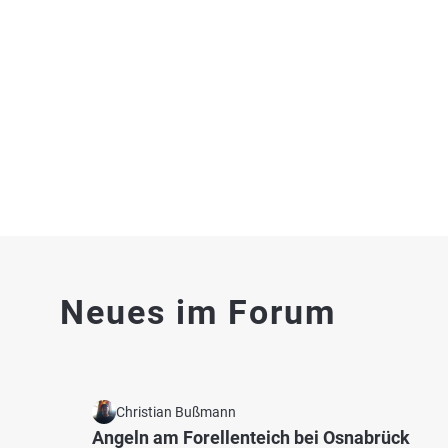
Weiher bei 86672 Baar
Fischart
Teich 
0.0
3
1
Neues im Forum
Friedberger Ach (Thierhaupten)
Rinder
Fluss bei 86672 Baar
Teich 
Christian Bußmann
Angeln am Forellenteich bei Osnabrück