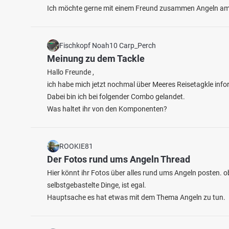
Ich möchte gerne mit einem Freund zusammen Angeln am F
Fischkopf Noah10 Carp_Perch
4.4
390
257
Meinung zu dem Tackle
Hallo Freunde ,
Schmutter (Batzenhofen)
Autob
ich habe mich jetzt nochmal über Meeres Reisetagkle infor
Fischarten: Bachforelle, Flussbarsch, Hecht,
Fischart
Dabei bin ich bei folgender Combo gelandet.
Karpfen, Regenbogenforelle
Flussbar
Was haltet ihr von den Komponenten?
Fluss bei 86368 Gersthofen
See be
ROOKIE81
Der Fotos rund ums Angeln Thread
Hier könnt ihr Fotos über alles rund ums Angeln posten. ob
selbstgebastelte Dinge, ist egal.
Hauptsache es hat etwas mit dem Thema Angeln zu tun.