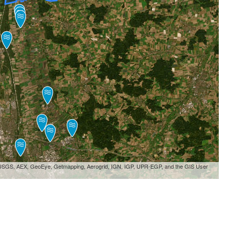
, USGS, AEX, GeoEye, Getmapping, Aerogrid, IGN, IGP, UPR-EGP, and the GIS User