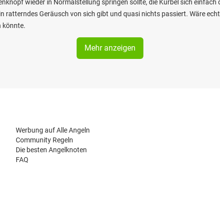
knopf wieder in Normalstellung springen sollte, die Kurbel sich einfach 
in ratterndes Geräusch von sich gibt und quasi nichts passiert. Wäre e
n könnte.
Mehr anzeigen
Werbung auf Alle Angeln
Community Regeln
Die besten Angelknoten
FAQ