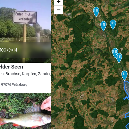
+
−
4.2
109
14
elder Seen
en: Brachse, Karpfen, Zander, Flussbarsch,
r
i 97076 Würzburg