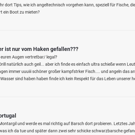
ihr dort Tips, wie ich angeltechnisch vorgehen kann, speziell für Fische, d
rt ein Boot zu mieten?
r ist nur vom Haken gefallen???
n euren Augen vertretbar/ legal?
4.5
77
16
Drill natürlich auch geil... aber ich finde es einfach ultra schieße wenn Le
gen immer uuuiii schöner großer kampfstrker Fisch.... und angeln das arm
am Wasser sind haben haben finde ich kein Respekt für das Leben unserer h
een Erlabrunn
en: Karpfen, Aal, Hecht, Zander
i 97250 Erlabrunn
ortugal
ontargil und werde es mal richtig auf Barsch dort probieren. Letztes Jah
as ich da tue und später dann zwei sehr schicke schwarzbarsche gefange