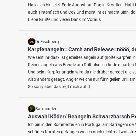
Hallo, ich bin jetzt Ende August auf Pag in Kroatien. Habt 
auch Tintenfisch und Co? Und meint ihr es macht Sinn, do
Liebe Grüße und vielen Dank im Voraus
Dr.Fischberg
Karpfenangeln= Catch and Release=nööö, de
Wie seht ihr das? Ist gezieltes angeln auf große Karpfen i
4.7
299
51
Reines angeln aus Freude am Drill, also ich finde n harten 
Und beim Karpfenangeln wird da nie drüber geredet alle sa
Main (Himmelstadt)
Also anders gesagt, Angler welche nur für'n geilen Drill 
Bades
So sorry aber das regt mich auf!:)
Fischarten: Flussbarsch, Hecht, Zander, Aal, Döbel
Fischart
Fluss bei 97267 Himmelstadt
See be
Barracuder
Auswahl Köder/ Beangeln Schwarzbarsch P
Ich bin in den Sommerferien in Portugal am Barragem de M
schönen Karpfen gefangen wo ich noch nichtmal wusste w