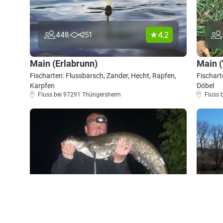
4.2
448
251
Main (Erlabrunn)
Main 
Fischarten: Flussbarsch, Zander, Hecht, Rapfen,
Fischart
Karpfen
Döbel
Fluss bei 97291 Thüngersheim
Fluss 
4.5
514
156