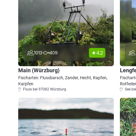
4.2
1013
409
Main (Würzburg)
Lengf
Fischarten: Flussbarsch, Zander, Hecht, Rapfen,
Fischart
Karpfen
Rotfede
Fluss bei 97082 Würzburg
See be