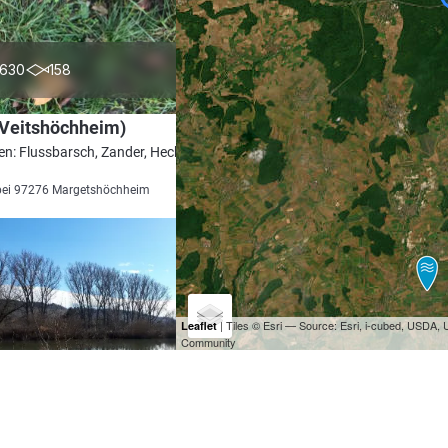
4.3
630
158
(Veitshöchheim)
en: Flussbarsch, Zander, Hecht, Rapfen,
bei 97276 Margetshöchheim
| Tiles © Esri — Source: Esri, i-cubed, USDA
Leaflet
Community
4.5
391
96