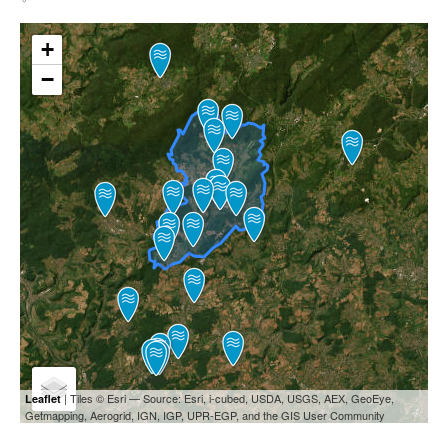
+
−
| Tiles © Esri — Source: Esri, i-cubed, USDA, USGS, AEX, GeoEye,
Leaflet
Getmapping, Aerogrid, IGN, IGP, UPR-EGP, and the GIS User Community