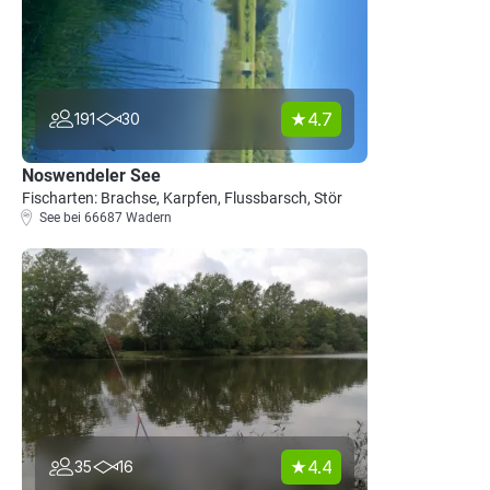
4.7
191
30
Noswendeler See
Fischarten: Brachse, Karpfen, Flussbarsch, Stör
See bei 66687 Wadern
4.4
35
16