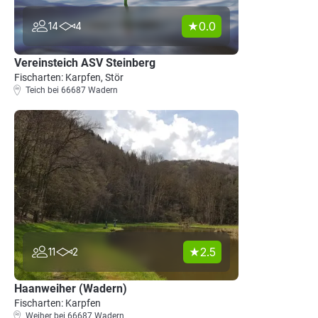
0.0
14
4
Vereinsteich ASV Steinberg
Fischarten: Karpfen, Stör
Teich bei 66687 Wadern
2.5
11
2
Haanweiher (Wadern)
Fischarten: Karpfen
Weiher bei 66687 Wadern