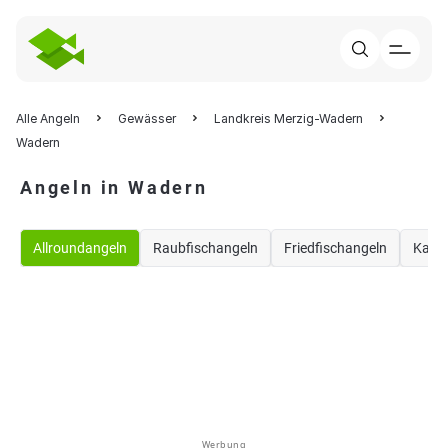
Alle Angeln
Gewässer
Landkreis Merzig-Wadern
Wadern
Angeln in Wadern
Allroundangeln
Raubfischangeln
Friedfischangeln
Karp
Werbung