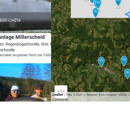
4.6
895
214
nlage Millerscheid
en: Regenbogenforelle, Stör, Goldforelle,
erforelle
zieller Angelsee/Teich bei 53809 Ruppichteroth
| Tiles © Esri — Source: Esri, i-cubed, USDA
Leaflet
Community
4.8
891
184