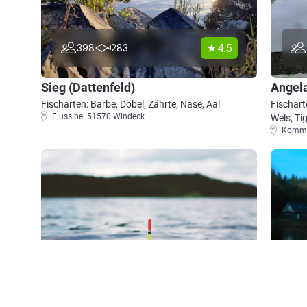
4.5
398
283
Sieg (Dattenfeld)
Angela
Fischarten: Barbe, Döbel, Zährte, Nase, Aal
Fischart
Fluss bei 51570 Windeck
Wels, Tig
Kommer
4.4
754
190