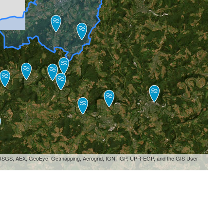
, USGS, AEX, GeoEye, Getmapping, Aerogrid, IGN, IGP, UPR-EGP, and the GIS User