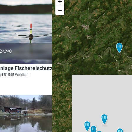
+
−
0.0
2
0
Teichanlage Fischereischutz- und Angelverein Waldbröl
bei 51545 Waldbröl