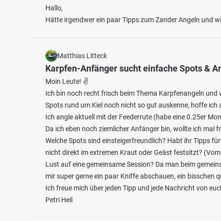
Hallo,
Hätte irgendwer ein paar Tipps zum Zander Angeln und w
Matthias Litteck
Karpfen-Anfänger sucht einfache Spots & A
Moin Leute! ✌️
Ich bin noch recht frisch beim Thema Karpfenangeln und w
4.8
952
142
Spots rund um Kiel noch nicht so gut auskenne, hoffe ich a
Ich angle aktuell mit der Feederrute (habe eine 0.25er M
Aggertalsperre
Da ich eben noch ziemlicher Anfänger bin, wollte ich mal f
Angelt
Welche Spots sind einsteigerfreundlich? Habt ihr Tipps 
Fischarten: Flussbarsch, Hecht, Karpfen,
Fischart
Regenbogenforelle, Rotauge
Bachsaib
nicht direkt im extremen Kraut oder Geäst festsitzt? (Vom
Stausee bei 51647 Gummersbach
Kommer
Lust auf eine gemeinsame Session? Da man beim gemeinsa
mir super gerne ein paar Kniffe abschauen, ein bisschen 
Ich freue mich über jeden Tipp und jede Nachricht von euc
Petri Heil