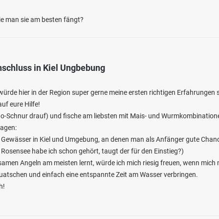
ie man sie am besten fängt?
nschluss in Kiel Ungbebung
ürde hier in der Region super gerne meine ersten richtigen Erfahrungen
4.2
204
112
uf eure Hilfe!
ono-Schnur drauf) und fische am liebsten mit Mais- und Wurmkombination
ragen:
eiche Quellengrund
für Gewässer in Kiel und Umgebung, an denen man als Anfänger gute Chan
en: Regenbogenforelle, Goldforelle, Stör,
ling, Rotauge
 Rosensee habe ich schon gehört, taugt der für den Einstieg?)
zieller Angelsee/Teich bei 53809 Ruppichteroth
men Angeln am meisten lernt, würde ich mich riesig freuen, wenn mich
quatschen und einfach eine entspannte Zeit am Wasser verbringen.
h!