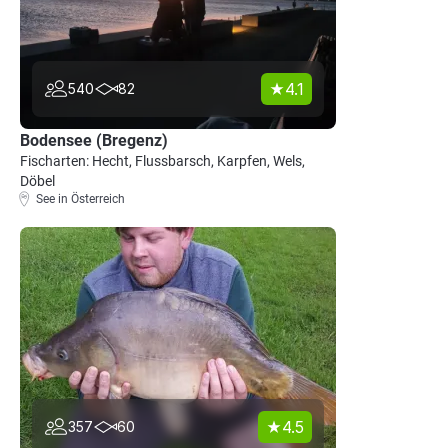
4.1
540
82
Bodensee (Bregenz)
Fischarten: Hecht, Flussbarsch, Karpfen, Wels,
Döbel
See in Österreich
4.5
357
60