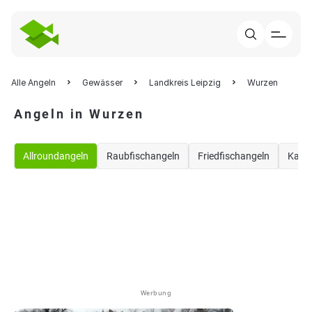
Alle Angeln
Gewässer
Landkreis Leipzig
Wurzen
Angeln in Wurzen
Allroundangeln
Raubfischangeln
Friedfischangeln
Karp
Werbung