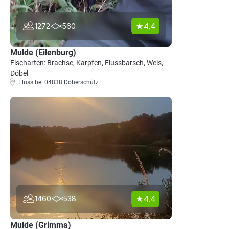
4.4
1272
560
Mulde (Eilenburg)
Fischarten: Brachse, Karpfen, Flussbarsch, Wels,
Döbel
Fluss bei 04838 Doberschütz
4.4
1460
538
Mulde (Grimma)