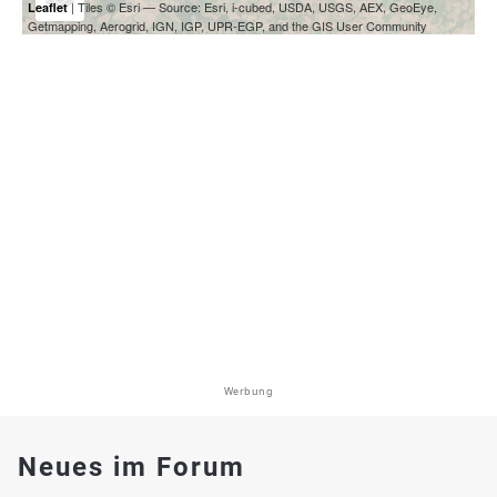
| Tiles © Esri — Source: Esri, i-cubed, USDA, USGS, AEX, GeoEye,
Leaflet
Getmapping, Aerogrid, IGN, IGP, UPR-EGP, and the GIS User Community
Werbung
Neues im Forum