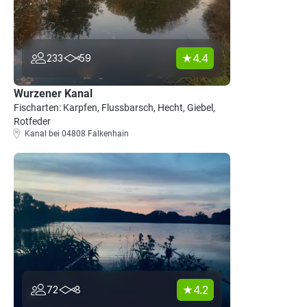
4.4
233
59
Wurzener Kanal
Fischarten: Karpfen, Flussbarsch, Hecht, Giebel,
Rotfeder
Kanal bei 04808 Falkenhain
4.2
72
8