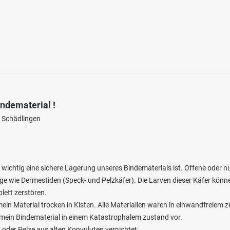
indematerial !
r Schädlingen
wichtig eine sichere Lagerung unseres Bindematerials ist. Offene oder n
ge wie Dermestiden (Speck- und Pelzkäfer). Die Larven dieser Käfer könne
lett zerstören.
 mein Material trocken in Kisten. Alle Materialien waren in einwandfreiem 
mein Bindematerial in einem Katastrophalem zustand vor.
oder Pelze aus alten Konvuluten vernichtet.