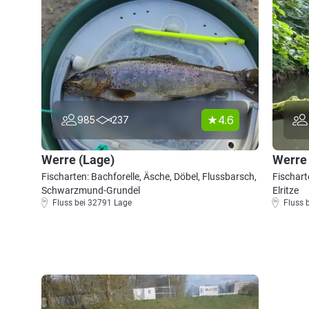
4.6
985
237
Werre (Lage)
Werre
Fischarten: Bachforelle, Äsche, Döbel, Flussbarsch,
Fischart
Schwarzmund-Grundel
Elritze
Fluss bei 32791 Lage
Fluss 