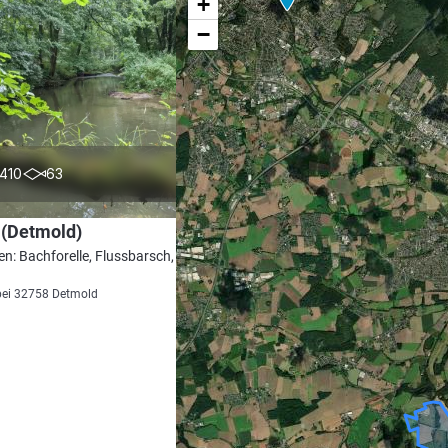
+
−
4.5
410
63
 (Detmold)
en: Bachforelle, Flussbarsch, Döbel, Aal,
bei 32758 Detmold