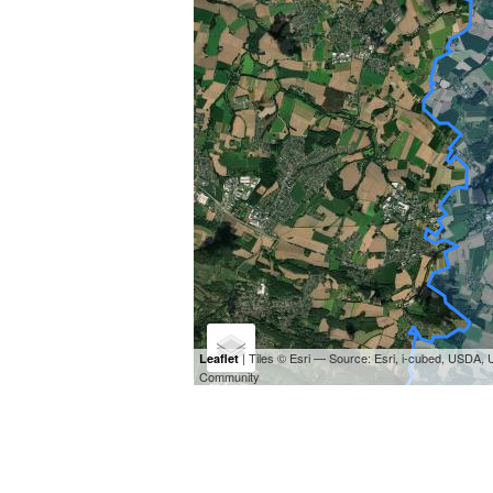
| Tiles © Esri — Source: Esri, i-cubed, USDA
Leaflet
Community