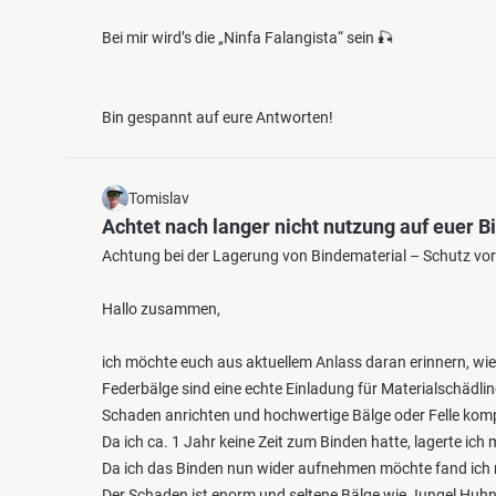
Bei mir wird’s die „Ninfa Falangista“ sein 🎣
Bin gespannt auf eure Antworten!
Tomislav
Achtet nach langer nicht nutzung auf euer B
Achtung bei der Lagerung von Bindematerial – Schutz vo
Hallo zusammen,
ich möchte euch aus aktuellem Anlass daran erinnern, wie 
Federbälge sind eine echte Einladung für Materialschädlin
Schaden anrichten und hochwertige Bälge oder Felle komp
Da ich ca. 1 Jahr keine Zeit zum Binden hatte, lagerte ich
Da ich das Binden nun wider aufnehmen möchte fand ich 
Der Schaden ist enorm und seltene Bälge wie Jungel Huhn 