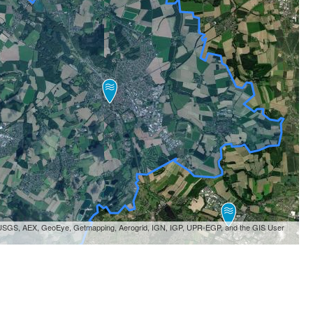
, USGS, AEX, GeoEye, Getmapping, Aerogrid, IGN, IGP, UPR-EGP, and the GIS User