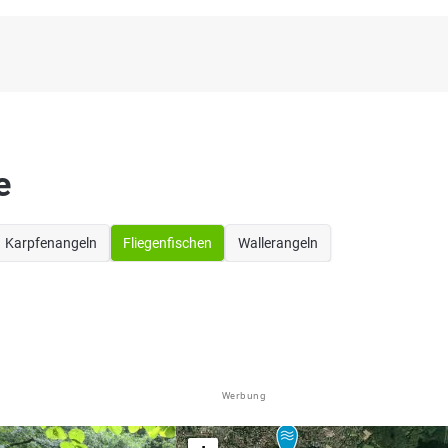
e
Karpfenangeln
Fliegenfischen
Wallerangeln
Werbung