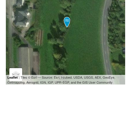
| Tiles © Esri — Source: Esri, i-cubed, USDA, USGS, AEX, GeoEye,
Leaflet
Getmapping, Aerogrid, IGN, IGP, UPR-EGP, and the GIS User Community