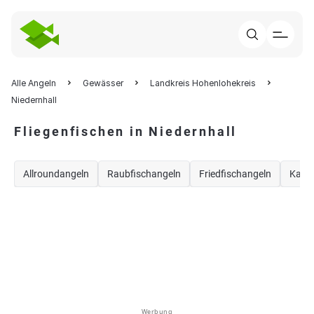
Alle Angeln
Gewässer
Landkreis Hohenlohekreis
Niedernhall
Fliegenfischen in Niedernhall
Allroundangeln
Raubfischangeln
Friedfischangeln
Karp
Werbung