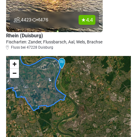
4.4
4423
1476
Rhein (Duisburg)
Fischarten: Zander, Flussbarsch, Aal, Wels, Brachse
Fluss bei 47228 Duisburg
+
−