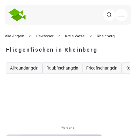
Alle Angeln
Gewässer
Kreis Wesel
Rheinberg
Fliegenfischen in Rheinberg
Allroundangeln
Raubfischangeln
Friedfischangeln
Karp
Werbung