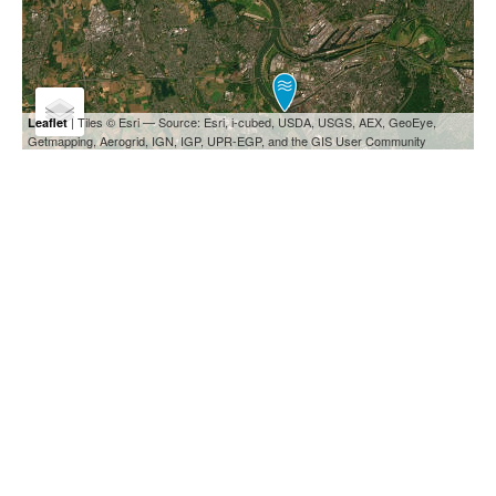
| Tiles © Esri — Source: Esri, i-cubed, USDA, USGS, AEX, GeoEye,
Leaflet
Getmapping, Aerogrid, IGN, IGP, UPR-EGP, and the GIS User Community