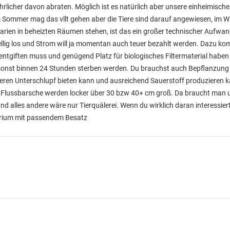
rlicher davon abraten. Möglich ist es natürlich aber unsere einheimischen
 Sommer mag das vllt gehen aber die Tiere sind darauf angewiesen, im Wi
rien in beheizten Räumen stehen, ist das ein großer technischer Aufwand
ellig los und Strom will ja momentan auch teuer bezahlt werden. Dazu k
entgiften muss und genügend Platz für biologisches Filtermaterial haben 
re sonst binnen 24 Stunden sterben werden. Du brauchst auch Bepflanzung
ieren Unterschlupf bieten kann und ausreichend Sauerstoff produzieren k
nd Flussbarsche werden locker über 30 bzw 40+ cm groß. Da braucht man 
 alles andere wäre nur Tierquälerei. Wenn du wirklich daran interessiert b
arium mit passendem Besatz