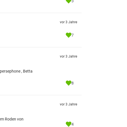
3
vor 3 Jahre
7
vor 3 Jahre
 persephone , Betta
8
vor 3 Jahre
dem Roden von
4