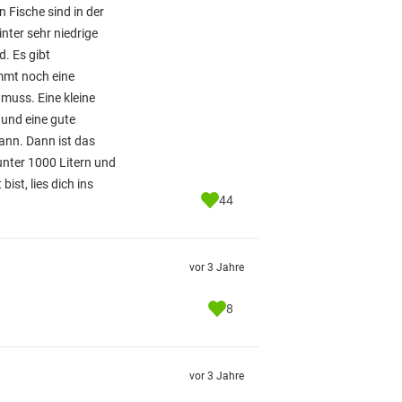
 Fische sind in der
nter sehr niedrige
. Es gibt
ommt noch eine
muss. Eine kleine
 und eine gute
ann. Dann ist das
unter 1000 Litern und
ist, lies dich ins
44
vor 3 Jahre
8
vor 3 Jahre