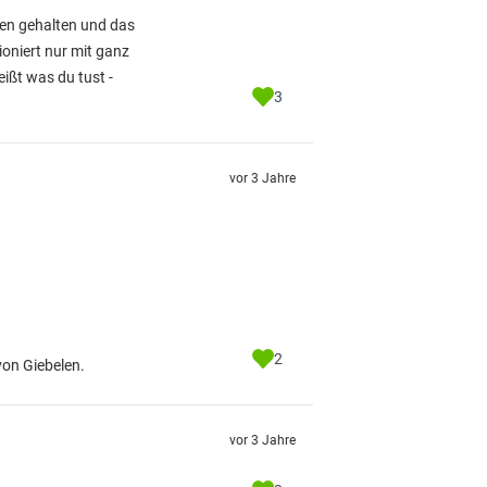
ken gehalten und das
oniert nur mit ganz
ißt was du tust -
3
vor 3 Jahre
2
von Giebelen.
vor 3 Jahre