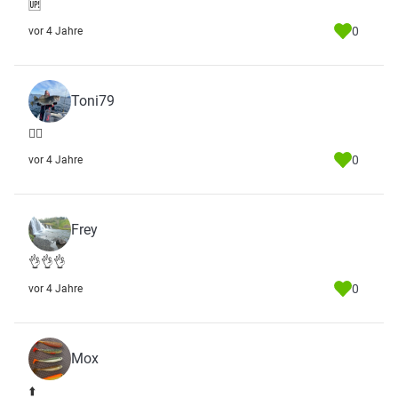
🆙
0
vor 4 Jahre
Toni79
👍🏻
0
vor 4 Jahre
Frey
👌👌👌
0
vor 4 Jahre
Mox
⬆️