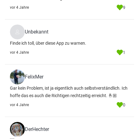
9
vor 4 Jahre
Unbekannt
Finde ich toll, über diese App zu warnen.
1
vor 4 Jahre
FelixMer
Gar kein Problem, ist ja eigentlich auch selbstverständlich. Ich
hoffe das es auch die Richtigen rechtzeitig erreicht. 🤞🏼
0
vor 4 Jahre
DerHechter