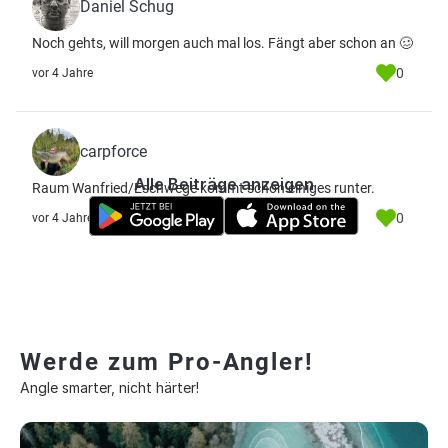
Daniel Schug
Noch gehts, will morgen auch mal los. Fängt aber schon an 🥴
0
vor 4 Jahre
carpforce
Alle Beiträge anzeigen
Raum Wanfried/Eschwege kommt schon einiges runter.
0
vor 4 Jahre
Werde zum Pro-Angler!
Angle smarter, nicht härter!