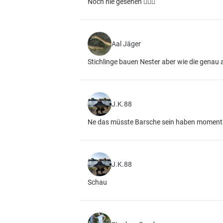
Noch nie gesehen 🤷🏼‍♂️
Aal Jäger
Stichlinge bauen Nester aber wie die genau a
J.K.88
Ne das müsste Barsche sein haben momentan 
J.K.88
Schau