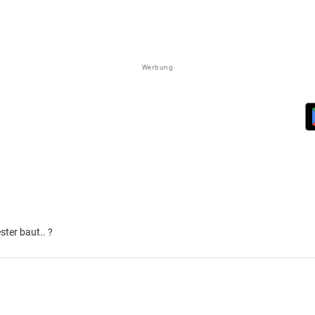
Werbung
ter baut.. ?