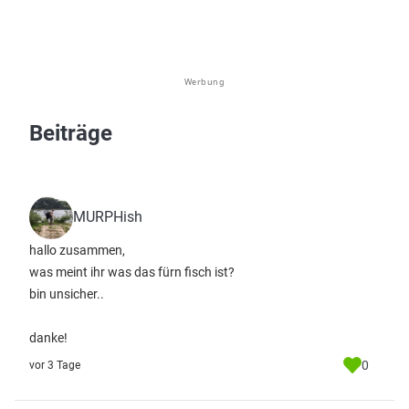
Werbung
Beiträge
MURPHish
hallo zusammen,
was meint ihr was das fürn fisch ist?
bin unsicher..
danke!
0
vor 3 Tage