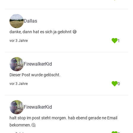
Dallas
danke, dann hat es sich ja gelohnt 😅
1
vor 3 Jahre
FirewalkerKid
Dieser Post wurde gelöscht.
0
vor 3 Jahre
FirewalkerKid
halt stop im post steht morgen. hab ebend gerade ne Email
bekommen.🤔