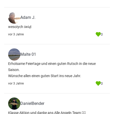
Adam J.
wesołych świąt
0
vor 3 Jahre
Malte 01
Erholsame Feiertage und einen guten Rutsch in die neue
Saison.
Wünsche allen einen guten Start ins neue Jahr.
0
vor 3 Jahre
DanielBender
Klasse Aktion und danke ans Alle Angeln Team 👌🏻