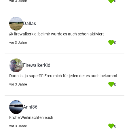
0
vor 3 Jahre
Dallas
@ firewalkerkid: bei mir wurde es auch schon aktiviert
0
vor 3 Jahre
FirewalkerKid
Dann ist ja super👌🏻 Freu mich für jeden der es auch bekommt
0
vor 3 Jahre
Anni86
Frohe Weihnachten euch
0
vor 3 Jahre