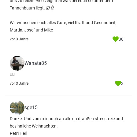
uns zu teilen! Also zeigt mal was bei euch so unter dem
Tannenbaum liegt. 🎁👌
Wir wünschen euch alles Gute, viel Kraft und Gesundheit,
Martin, Josef und Mike
30
vor 3 Jahre
Wanata85
👍🏻
3
vor 3 Jahre
sge15
Danke. Und vom mir auch an alle da draußen stressfreie und
besinnliche Weihnachten.
Petri Heil