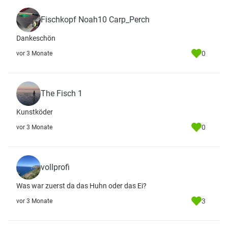
Fischkopf Noah10 Carp_Perch
Dankeschön
0
vor 3 Monate
The Fisch 1
Kunstköder
0
vor 3 Monate
vollprofi
Was war zuerst da das Huhn oder das Ei?
3
vor 3 Monate