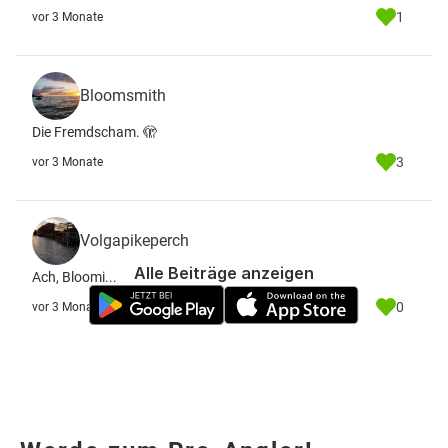
1
vor 3 Monate
Bloomsmith
Die Fremdscham. 🫣
3
vor 3 Monate
Volgapikeperch
Alle Beiträge anzeigen
Ach, Bloomi...
0
vor 3 Monate