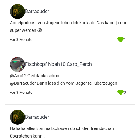
Barracuder
Angelpodcast von Jugendlichen ich kack ab. Das kann ja nur
super werden 😭
1
vor 3 Monate
Fischkopf Noah10 Carp_Perch
@Ami12 Geil,dankeschön
@Barracuder Dann lass dich vom Gegenteil überzeugen
2
vor 3 Monate
Barracuder
Hahaha alles klar mal schauen ob ich den fremdscham
überstehen kann…