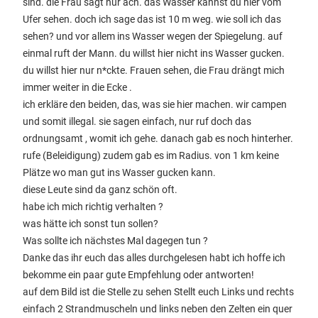
sind. die Frau sagt nur ach. das Wasser kannst du hier vom
Ufer sehen. doch ich sage das ist 10 m weg. wie soll ich das
sehen? und vor allem ins Wasser wegen der Spiegelung. auf
einmal ruft der Mann. du willst hier nicht ins Wasser gucken.
du willst hier nur n*ckte. Frauen sehen, die Frau drängt mich
immer weiter in die Ecke .
ich erkläre den beiden, das, was sie hier machen. wir campen
und somit illegal. sie sagen einfach, nur ruf doch das
ordnungsamt , womit ich gehe. danach gab es noch hinterher.
rufe (Beleidigung) zudem gab es im Radius. von 1 km keine
Plätze wo man gut ins Wasser gucken kann.
diese Leute sind da ganz schön oft.
habe ich mich richtig verhalten ?
was hätte ich sonst tun sollen?
Was sollte ich nächstes Mal dagegen tun ?
Danke das ihr euch das alles durchgelesen habt ich hoffe ich
bekomme ein paar gute Empfehlung oder antworten!
auf dem Bild ist die Stelle zu sehen Stellt euch Links und rechts
einfach 2 Strandmuscheln und links neben den Zelten ein quer