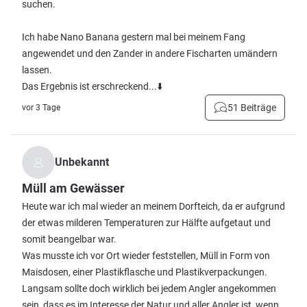
suchen.
Ich habe Nano Banana gestern mal bei meinem Fang
angewendet und den Zander in andere Fischarten umändern
lassen.
Das Ergebnis ist erschreckend...⬇️
51 Beiträge
vor 3 Tage
Unbekannt
Müll am Gewässer
Heute war ich mal wieder an meinem Dorfteich, da er aufgrund
der etwas milderen Temperaturen zur Hälfte aufgetaut und
somit beangelbar war.
Was musste ich vor Ort wieder feststellen, Müll in Form von
Maisdosen, einer Plastikflasche und Plastikverpackungen.
Langsam sollte doch wirklich bei jedem Angler angekommen
sein, dass es im Interesse der Natur und aller Angler ist, wenn