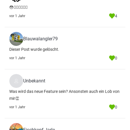
😳😵‍💫🤣🤣🤣🤢
4
vor 1 Jahr
Blauwalangler79
Dieser Post wurde gelöscht.
0
vor 1 Jahr
Unbekannt
Was wird das neue Feature sein? Ansonsten auch ein Lob von
mir👏
0
vor 1 Jahr
Fischkopf Jarle