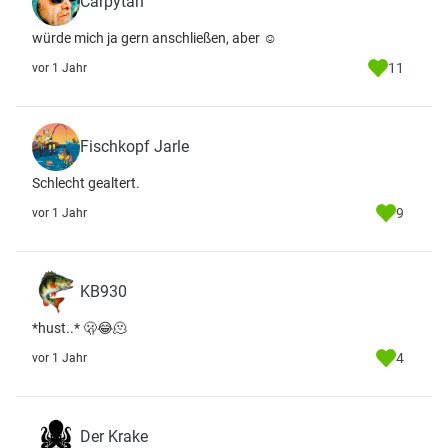
Carpytän
würde mich ja gern anschließen, aber ☺️
11
vor 1 Jahr
Fischkopf Jarle
Schlecht gealtert.
9
vor 1 Jahr
KB930
*hust..* 🫢😂🫠
4
vor 1 Jahr
Der Krake