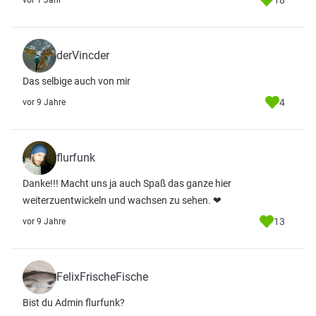
18
vor 1 Jahr
derVincder
Das selbige auch von mir
4
vor 9 Jahre
flurfunk
Danke!!! Macht uns ja auch Spaß das ganze hier
weiterzuentwickeln und wachsen zu sehen. ❤
13
vor 9 Jahre
FelixFrischeFische
Bist du Admin flurfunk?