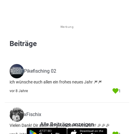
Werbung
Beiträge
Pikefisching 02
ich wünsche euch allen ein frohes neues Jahr 🎆🎆
1
vor 8 Jahre
xFischix
Alle Beiträge anzeigen
Vielen Dank! Dir auch ein gesundes neues Jahr! 🎉🎉🎉