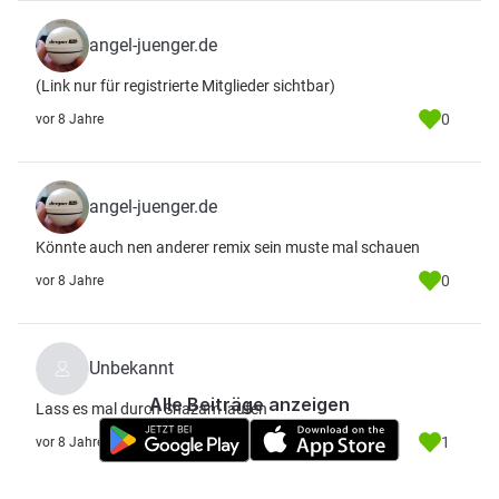
angel-juenger.de
(Link nur für registrierte Mitglieder sichtbar)
0
vor 8 Jahre
angel-juenger.de
Könnte auch nen anderer remix sein muste mal schauen
0
vor 8 Jahre
Unbekannt
Alle Beiträge anzeigen
Lass es mal durch Shazam laufen
1
vor 8 Jahre