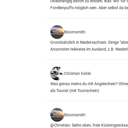
Unabhängig davon zu wissen, was "wo" für d
Forellenpuffs möglich sein. Aber selbst da 
Bloomsmith
Grundsätzlich in Niedersachsen. Einige "aber
Ansonsten teilweise im Ausland, z.B. Nieder
Christian Kahle
Was genau meins du mit Angelschein? Ohne 
als Tourist (mit Tourischein)
Bloomsmith
@Christian: Siehe oben, freie Küstengewäss