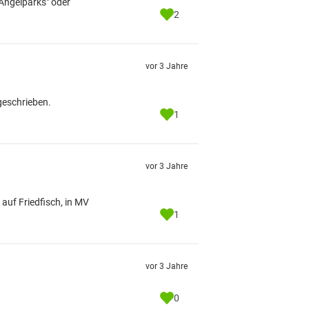
Angelparks" oder
2
vor 3 Jahre
 geschrieben.
1
vor 3 Jahre
uf Friedfisch, in MV
1
vor 3 Jahre
0