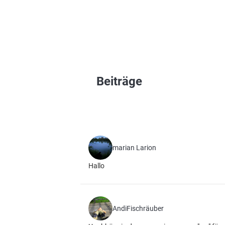
Beiträge
marian Larion
Hallo
AndiFischräuber