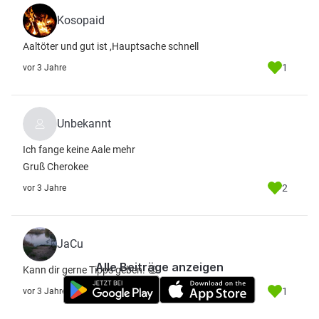
Kosopaid
Aaltöter und gut ist ,Hauptsache schnell
1
vor 3 Jahre
Unbekannt
Ich fange keine Aale mehr
Gruß Cherokee
2
vor 3 Jahre
JaCu
Alle Beiträge anzeigen
Kann dir gerne Tipps geben. 😉
1
vor 3 Jahre