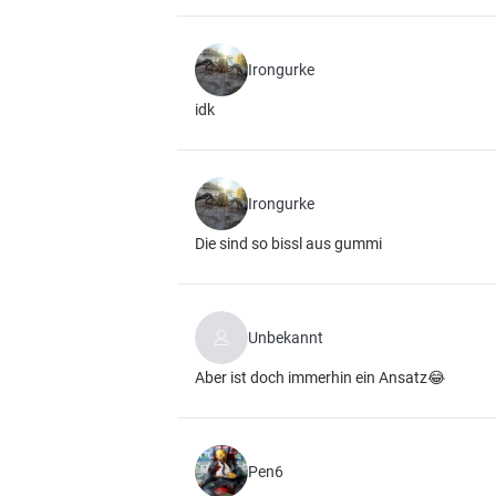
Irongurke
idk
Irongurke
Die sind so bissl aus gummi
Unbekannt
Aber ist doch immerhin ein Ansatz😂
Pen6