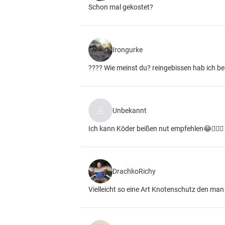
Schon mal gekostet?
Irongurke
???? Wie meinst du? reingebissen hab ich b
Unbekannt
Ich kann Köder beißen nut empfehlen😂🙋🏻‍♂️
DrachkoRichy
Vielleicht so eine Art Knotenschutz den man d