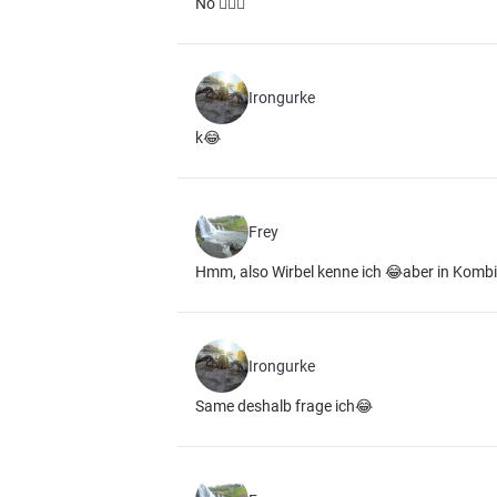
Nö 🤷🏻‍♂️
Irongurke
k😂
Frey
Hmm, also Wirbel kenne ich 😂aber in Kombin
Irongurke
Same deshalb frage ich😂