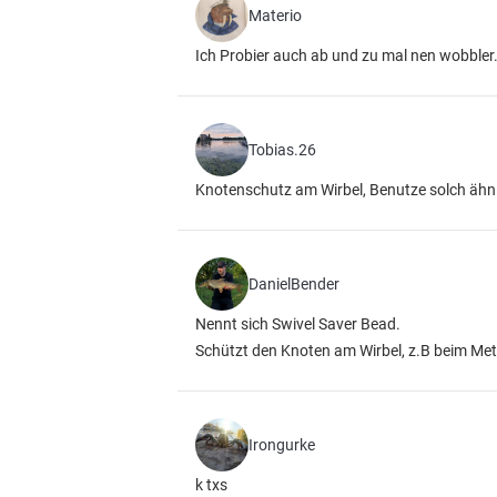
Materio
Ich Probier auch ab und zu mal nen wobbler...
Tobias.26
Knotenschutz am Wirbel, Benutze solch ähn
DanielBender
Nennt sich Swivel Saver Bead.
Schützt den Knoten am Wirbel, z.B beim M
Irongurke
k txs