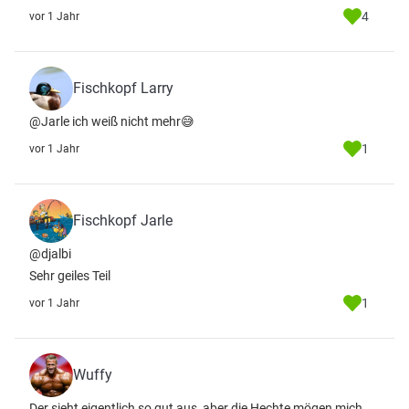
4
vor 1 Jahr
Fischkopf Larry
@Jarle ich weiß nicht mehr😅
1
vor 1 Jahr
Fischkopf Jarle
@djalbi
Sehr geiles Teil
1
vor 1 Jahr
Wuffy
Der sieht eigentlich so gut aus, aber die Hechte mögen mich