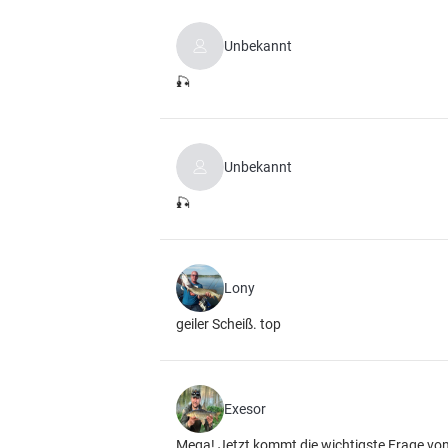
Unbekannt
🎣
Unbekannt
🎣
Lony
geiler Scheiß. top
Exesor
Mega! Jetzt kommt die wichtigste Frage von