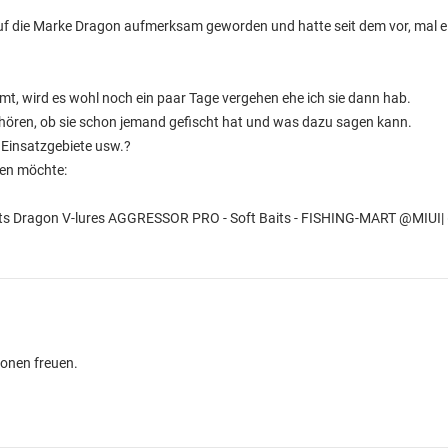
auf die Marke Dragon aufmerksam geworden und hatte seit dem vor, mal ei
mmt, wird es wohl noch ein paar Tage vergehen ehe ich sie dann hab.
umhören, ob sie schon jemand gefischt hat und was dazu sagen kann.
, Einsatzgebiete usw.?
hen möchte:
baits Dragon V-lures AGGRESSOR PRO - Soft Baits - FISHING-MART @MIUI|
ionen freuen.