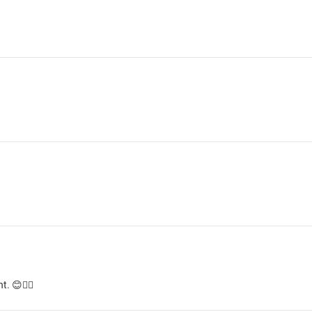
. 😊👍🏼