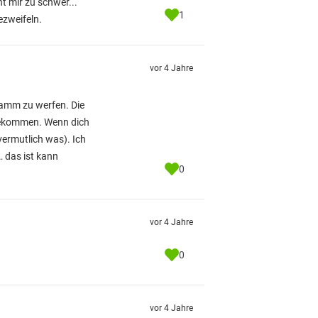
t mir zu schwer...
1
ezweifeln.
vor 4 Jahre
ramm zu werfen. Die
 bekommen. Wenn dich
vermutlich was). Ich
… das ist kann
0
vor 4 Jahre
0
vor 4 Jahre