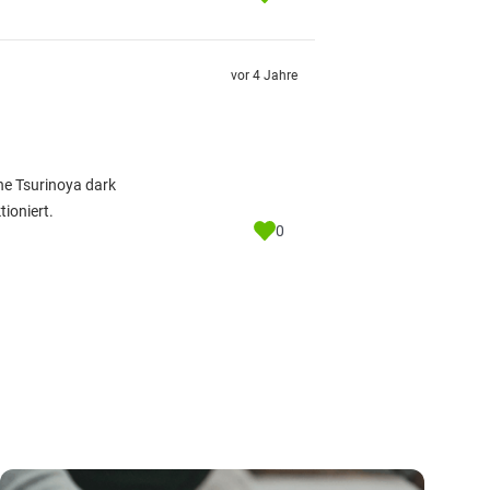
vor 4 Jahre
ine Tsurinoya dark
tioniert.
0