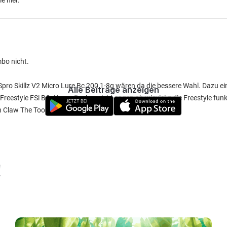
e hier.
mbo nicht.
 Spro Skillz V2 Micro Lure Bc 200 1-8g wären da die bessere Wahl. Dazu e
Alle Beiträge anzeigen
Freestyle FSi BC. Kann dir aber nicht sagen ab wieviel g die Freestyle funk
ron Claw The Tool NG gut harmonieren.
!