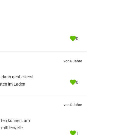
0
vor 4 Jahre
t dann geht es erst
0
raten im Laden
vor 4 Jahre
erfen können. am
mittlerweile
1