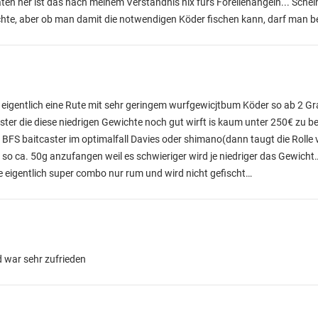
ten her ist das nach meinem Verständnis nix fürs Forellenangeln... Schein
te, aber ob man damit die notwendigen Köder fischen kann, darf man b
u eigentlich eine Rute mit sehr geringem wurfgewicjtbum Köder so ab 2 G
aster die diese niedrigen Gewichte noch gut wirft is kaum unter 250€ zu
h BFS baitcaster im optimalfall Davies oder shimano(dann taugt die Rolle 
 so ca. 50g anzufangen weil es schwieriger wird je niedriger das Gewicht
e eigentlich super combo nur rum und wird nicht gefischt…
d war sehr zufrieden