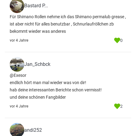
Bastard P...
Für Shimano Rollen nehme ich das Shimano permalub grease ,
ist aber nicht für alles benutzbar , Schnurlaufröllchen zb
bekommt wieder was anderes
0
vor 4 Jahre
Jan_Schbck
@Exesor
endlich hört man mal wieder was von dir!
hab deine interessanten Berichte schon vermisst!
und deine schönen Fangbilder
2
vor 4 Jahre
andi252