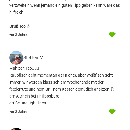
verzweifeln wenn jemand ein guten Tipp geben kann wäre das
hilfreich
Gruß Teo ✌️
1
vor 3 Jahre
Steffen M
Mahlzeit Teo🙋🏼‍♂️
Raubfisch geht momentan gar nichts, aber weißfisch geht
immer. wir werden klassisch am Wochenende mit der
feederrute und nem Grill nem Kasten gemütlich ansitzen 😉
am Altrhein bei Philippsburg.
grüße und tight lines
1
vor 3 Jahre