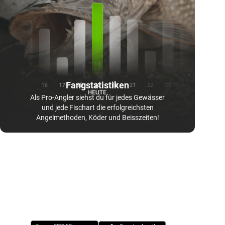
Fangstatistiken
Als Pro-Angler siehst du für jedes Gewässer
und jede Fischart die erfolgreichsten
Angelmethoden, Köder und Beisszeiten!