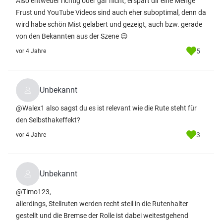
Also entweder richtig oder gar nicht, erspart dir eine Menge
Frust und YouTube Videos sind auch eher suboptimal, denn da
wird habe schön Mist gelabert und gezeigt, auch bzw. gerade
von den Bekannten aus der Szene 😉
5
vor 4 Jahre
Unbekannt
@Walex1 also sagst du es ist relevant wie die Rute steht für
den Selbsthakeffekt?
3
vor 4 Jahre
Unbekannt
@Timo123,
allerdings, Stellruten werden recht steil in die Rutenhalter
gestellt und die Bremse der Rolle ist dabei weitestgehend