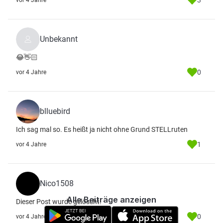
3
vor 4 Jahre
Unbekannt
😂👋🏻
0
vor 4 Jahre
blluebird
Ich sag mal so. Es heißt ja nicht ohne Grund STELLruten
1
vor 4 Jahre
Nico1508
Alle Beiträge anzeigen
Dieser Post wurde gelöscht.
0
vor 4 Jahre