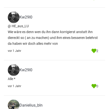
Kw29I0
@ HE_aus_LU
Wie wäre es denn wen du ihn dann korrigierst anstatt ihn
diereckt so ( an zu machen) und ihm eines besseren belehrst
da haben wir doch alles mehr von
2
vor 1 Jahr
Kw29I0
Alle *
0
vor 1 Jahr
Danielius_bln