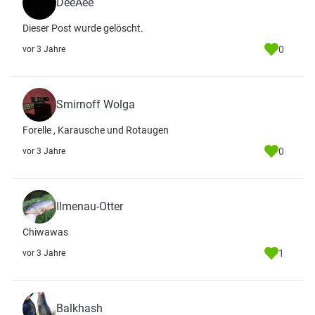
DeeAee
Dieser Post wurde gelöscht.
0
vor 3 Jahre
Smirnoff Wolga
Forelle , Karausche und Rotaugen
0
vor 3 Jahre
Ilmenau-Otter
Chiwawas
1
vor 3 Jahre
Balkhash