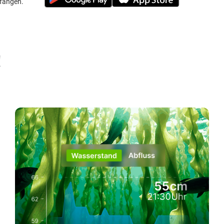
efangen.
!