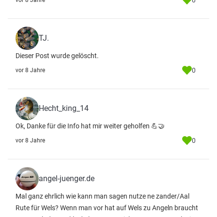
0
vor 8 Jahre
TJ.
Dieser Post wurde gelöscht.
0
vor 8 Jahre
Hecht_king_14
Ok, Danke für die Info hat mir weiter geholfen 💪🤝
0
vor 8 Jahre
angel-juenger.de
Mal ganz ehrlich wie kann man sagen nutze ne zander/Aal
Rute für Wels? Wenn man vor hat auf Wels zu Angeln braucht